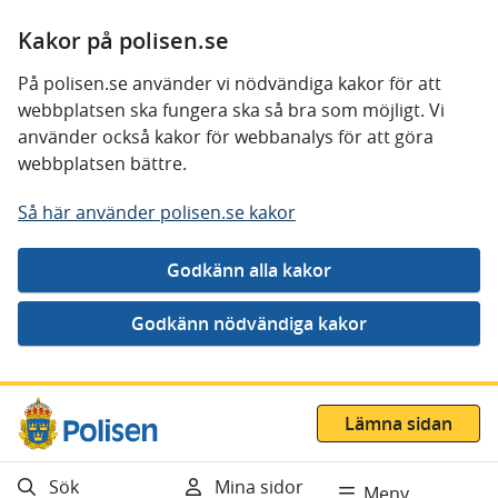
Kakor på polisen.se
På polisen.se använder vi nödvändiga kakor för att
webbplatsen ska fungera ska så bra som möjligt. Vi
använder också kakor för webbanalys för att göra
webbplatsen bättre.
Så här använder polisen.se kakor
Gå direkt till innehåll
Lämna sidan
Sök
Mina sidor
Meny