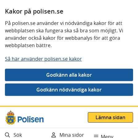
Kakor på polisen.se
På polisen.se använder vi nödvändiga kakor för att
webbplatsen ska fungera ska så bra som möjligt. Vi
använder också kakor för webbanalys för att göra
webbplatsen bättre.
Så här använder polisen.se kakor
Gå direkt till innehåll
Lämna sidan
Sök
Mina sidor
Meny