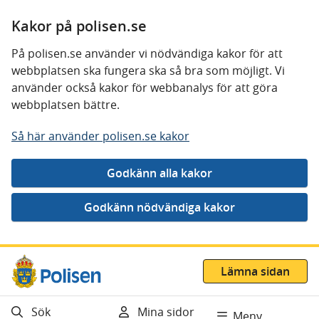
Kakor på polisen.se
På polisen.se använder vi nödvändiga kakor för att
webbplatsen ska fungera ska så bra som möjligt. Vi
använder också kakor för webbanalys för att göra
webbplatsen bättre.
Så här använder polisen.se kakor
Gå direkt till innehåll
Lämna sidan
Sök
Mina sidor
Meny