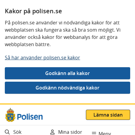
Kakor på polisen.se
På polisen.se använder vi nödvändiga kakor för att
webbplatsen ska fungera ska så bra som möjligt. Vi
använder också kakor för webbanalys för att göra
webbplatsen bättre.
Så här använder polisen.se kakor
Gå direkt till innehåll
Lämna sidan
Sök
Mina sidor
Meny