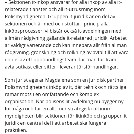
– Sektionen it-inköp ansvarar för alla inköp av alla it-
relaterade tjänster och all it-utrustning inom
Polismyndigheten. Gruppen it-juridik är en del av
sektionen och är med och stöttar i princip alla
inköpsprocesser, vi bistår också it-avdelningen med
allmän rådgivning gällande it-relaterad juridik. Arbetet
är väldigt varierande och kan innebära allt från allmän
rådgivning, granskning och tolkning av avtal till att vara
en del av ett upphandlingsteam där man tar fram
avtalsutkast eller sitter i leverantörsförhandlingar.
Som jurist agerar Magdalena som en juridisk partner i
Polismyndighetens inköp av it, där teknik och rättsliga
ramar möts i en omfattande och komplex
organisation. När polisens Iit-avdelning nu bygger ny
förmåga och tar en allt mer strategisk roll inom
myndigheten blir sektionen för Iitinköp och gruppen it-
juridik en central del i att arbetet ska fungera i
praktiken.