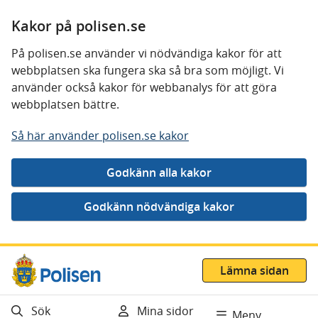
Kakor på polisen.se
På polisen.se använder vi nödvändiga kakor för att
webbplatsen ska fungera ska så bra som möjligt. Vi
använder också kakor för webbanalys för att göra
webbplatsen bättre.
Så här använder polisen.se kakor
Gå direkt till innehåll
Lämna sidan
Sök
Mina sidor
Meny