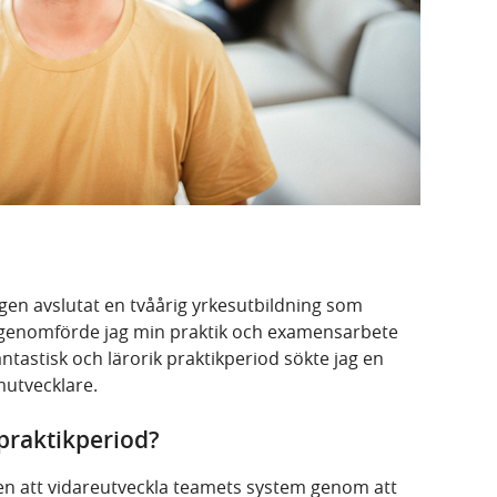
igen avslutat en tvåårig yrkesutbildning som
 genomförde jag min praktik och examensarbete
ntastisk och lärorik praktikperiod sökte jag en
mutvecklare.
 praktikperiod?
ten att vidareutveckla teamets system genom att