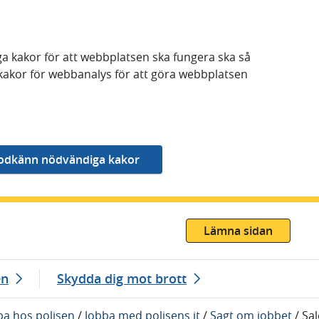
a kakor för att webbplatsen ska fungera ska så
kakor för webbanalys för att göra webbplatsen
Lämna sidan
en
Skydda dig mot brott
ba hos polisen
/
Jobba med polisens it
/
Sagt om jobbet
/
Sal