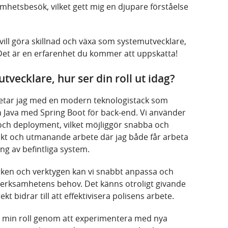
samhetsbesök, vilket gett mig en djupare förståelse
vill göra skillnad och växa som systemutvecklare,
. Det är en erfarenhet du kommer att uppskatta!
vecklare, hur ser din roll ut idag?
betar jag med en modern teknologistack som
h Java med Spring Boot för back-end. Vi använder
 och deployment, vilket möjliggör snabba och
iskt och utmanande arbete där jag både får arbeta
ng av befintliga system.
ken och verktygen kan vi snabbt anpassa och
verksamhetens behov. Det känns otroligt givande
kt bidrar till att effektivisera polisens arbete.
s i min roll genom att experimentera med nya