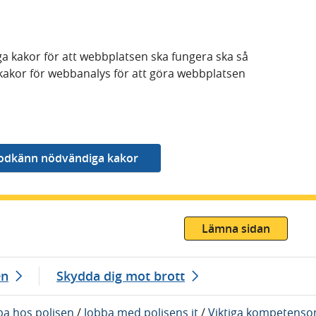
a kakor för att webbplatsen ska fungera ska så
kakor för webbanalys för att göra webbplatsen
Lämna sidan
en
Skydda dig mot brott
ba hos polisen
/
Jobba med polisens it
/
Viktiga kompetens