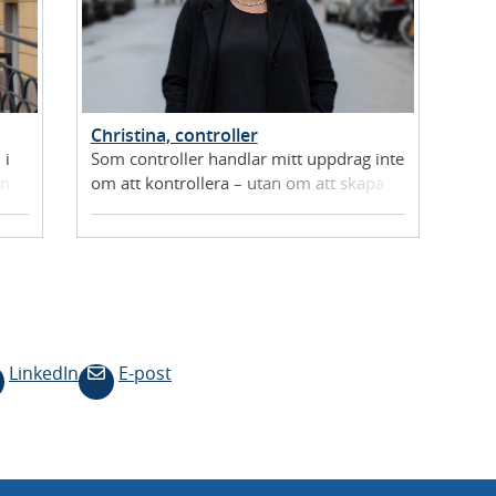
Christina, controller
 i
Som controller handlar mitt uppdrag inte
an
om att kontrollera – utan om att skapa
verklig nytta genom struktur, stöd och
förenklade processer.
LinkedIn
E-post