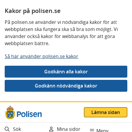
Kakor på polisen.se
På polisen.se använder vi nödvändiga kakor för att
webbplatsen ska fungera ska så bra som möjligt. Vi
använder också kakor för webbanalys för att göra
webbplatsen bättre.
Så här använder polisen.se kakor
Gå direkt till innehåll
Lämna sidan
Sök
Mina sidor
Meny