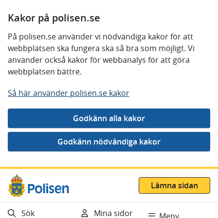
Kakor på polisen.se
På polisen.se använder vi nödvändiga kakor för att
webbplatsen ska fungera ska så bra som möjligt. Vi
använder också kakor för webbanalys för att göra
webbplatsen bättre.
Så här använder polisen.se kakor
Gå direkt till innehåll
Lämna sidan
Sök
Mina sidor
Meny