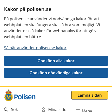
Kakor på polisen.se
På polisen.se använder vi nödvändiga kakor för att
webbplatsen ska fungera ska så bra som möjligt. Vi
använder också kakor för webbanalys för att göra
webbplatsen bättre.
Så här använder polisen.se kakor
Gå direkt till innehåll
Lämna sidan
Sök
Mina sidor
Meny