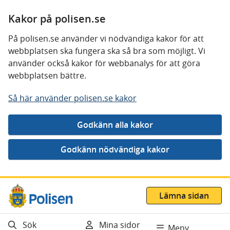
Kakor på polisen.se
På polisen.se använder vi nödvändiga kakor för att
webbplatsen ska fungera ska så bra som möjligt. Vi
använder också kakor för webbanalys för att göra
webbplatsen bättre.
Så här använder polisen.se kakor
Gå direkt till innehåll
Lämna sidan
Sök
Mina sidor
Meny