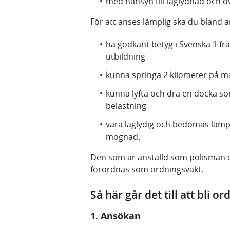
med hänsyn till laglydnad och ö
För att anses lämplig ska du bland 
ha godkänt betyg i Svenska 1 f
utbildning
kunna springa 2 kilometer på m
kunna lyfta och dra en docka so
belastning
vara laglydig och bedömas lämp
mognad.
Den som är anställd som polisman el
förordnas som ordningsvakt.
Så här går det till att bli o
1. Ansökan