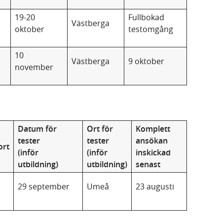
19-20
Fullbokad
Västberga
oktober
testomgång
10
Västberga
9 oktober
november
Datum för
Ort för
Komplett
tester
tester
ansökan
ort
(inför
(inför
inskickad
utbildning)
utbildning)
senast
29 september
Umeå
23 augusti