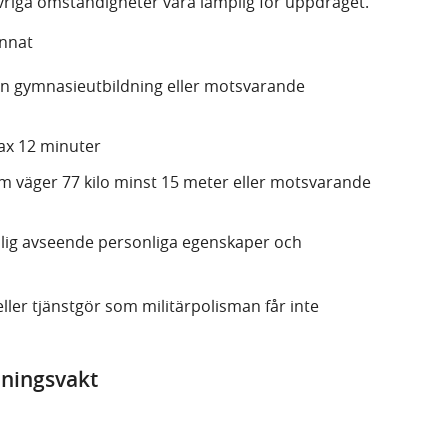
vriga omständigheter vara lämplig för uppdraget.
annat
rån gymnasieutbildning eller motsvarande
ax 12 minuter
m väger 77 kilo minst 15 meter eller motsvarande
lig avseende personliga egenskaper och
ler tjänstgör som militärpolisman får inte
rdningsvakt