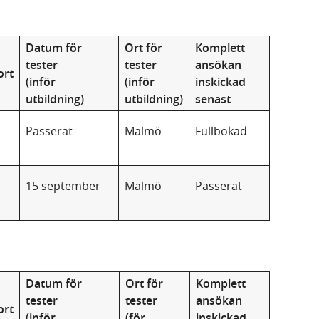
Datum för
Ort för
Komplett
tester
tester
ansökan
ort
(inför
(inför
inskickad
utbildning)
utbildning)
senast
Passerat
Malmö
Fullbokad
15 september
Malmö
Passerat
Datum för
Ort för
Komplett
tester
tester
ansökan
ort
(inför
(för
inskickad