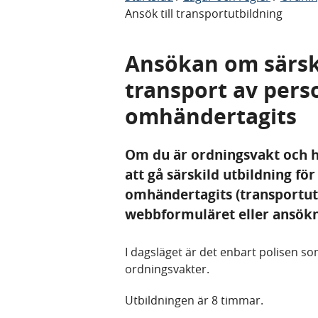
Ansök till transportutbildning
Ansökan om särski
transport av pers
omhändertagits
Om du är ordningsvakt och ha
att gå särskild utbildning fö
omhändertagits (transportutb
webbformuläret eller ansök
I dagsläget är det enbart polisen s
ordningsvakter.
Utbildningen är 8 timmar.