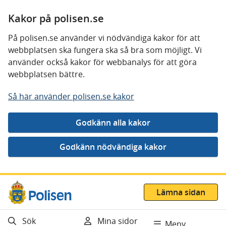
Kakor på polisen.se
På polisen.se använder vi nödvändiga kakor för att
webbplatsen ska fungera ska så bra som möjligt. Vi
använder också kakor för webbanalys för att göra
webbplatsen bättre.
Så här använder polisen.se kakor
Gå direkt till innehåll
Lämna sidan
Sök
Mina sidor
Meny