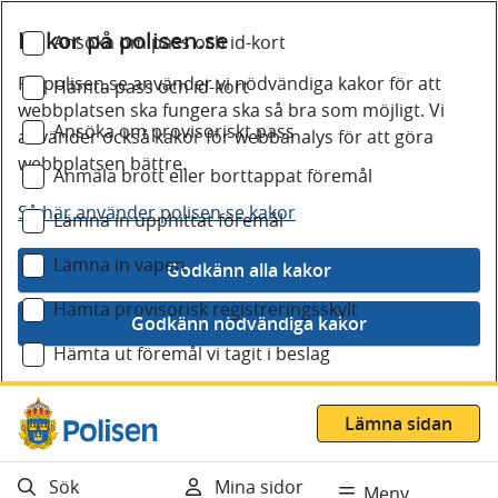
Kakor på polisen.se
Ansöka om pass och id-kort
På polisen.se använder vi nödvändiga kakor för att
Hämta pass och id-kort
webbplatsen ska fungera ska så bra som möjligt. Vi
Ansöka om provisoriskt pass
använder också kakor för webbanalys för att göra
webbplatsen bättre.
Anmäla brott eller borttappat föremål
Så här använder polisen.se kakor
Lämna in upphittat föremål
Lämna in vapen
Hämta provisorisk registreringsskylt
Hämta ut föremål vi tagit i beslag
Gå direkt till innehåll
Visa träffar
Lämna sidan
Sök
Mina sidor
Meny