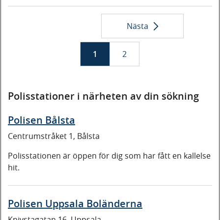
Nästa
1
2
s
i
s
i
i
l
i
l
d
i
d
i
a
s
a
s
Polisstationer i närheten av din sökning
t
t
n
n
Polisen Bålsta
i
i
Centrumstråket 1, Bålsta
n
n
g
g
Polisstationen är öppen för dig som har fått en kallelse
e
e
hit.
n
n
Polisen Uppsala Boländerna
Knivstagatan 16, Uppsala