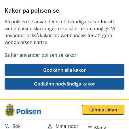
Kakor på polisen.se
På polisen.se använder vi nödvändiga kakor för att
webbplatsen ska fungera ska så bra som möjligt. Vi
använder också kakor för webbanalys för att göra
webbplatsen bättre.
Så här använder polisen.se kakor
Gå direkt till innehåll
Lämna sidan
Sök
Mina sidor
Meny