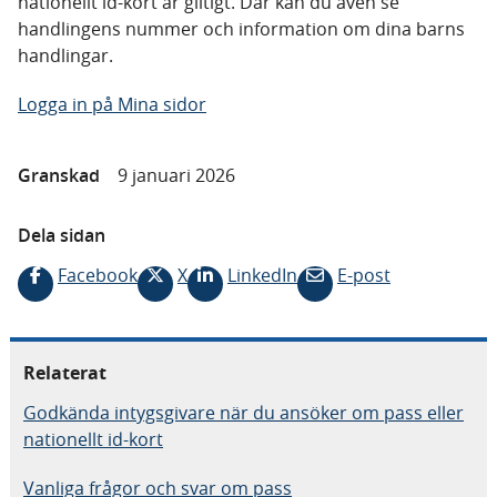
nationellt id-kort är giltigt. Där kan du även se
handlingens nummer och information om dina barns
handlingar.
Logga in på Mina sidor
Granskad
9 januari 2026
Dela sidan
Facebook
X
LinkedIn
E-post
Relaterat
Godkända intygsgivare när du ansöker om pass eller
nationellt id-kort
Vanliga frågor och svar om pass