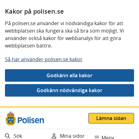
Kakor på polisen.se
På polisen.se använder vi nödvändiga kakor för att
webbplatsen ska fungera ska så bra som möjligt. Vi
använder också kakor för webbanalys för att göra
webbplatsen bättre.
Så här använder polisen.se kakor
Gå direkt till innehåll
Lämna sidan
Sök
Mina sidor
Meny