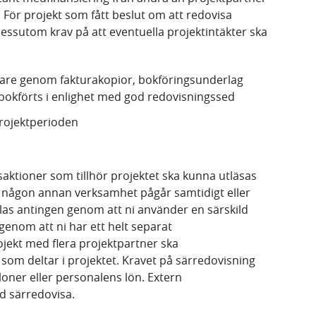
 För projekt som fått beslut om att redovisa
dessutom krav på att eventuella projektintäkter ska
gare genom fakturakopior, bokföringsunderlag
bokförts i enlighet med god redovisningssed
rojektperioden
saktioner som tillhör projektet ska kunna utläsas
m någon annan verksamhet pågår samtidigt eller
llas antingen genom att ni använder en särskild
genom att ni har ett helt separat
ojekt med flera projektpartner ska
som deltar i projektet. Kravet på särredovisning
oner eller personalens lön. Extern
id särredovisa.