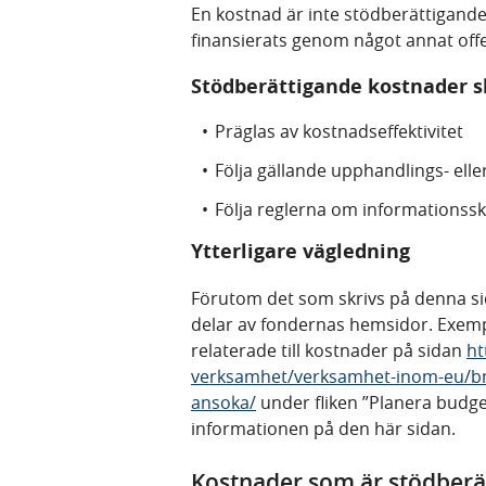
En kostnad är inte stödberättigande
finansierats genom något annat offe
Stödberättigande kostnader s
Präglas av kostnadseffektivitet
Följa gällande upphandlings- elle
Följa reglerna om informationssk
Ytterligare vägledning
Förutom det som skrivs på denna sid
delar av fondernas hemsidor. Exempe
relaterade till kostnader på sidan
ht
verksamhet/verksamhet-inom-eu/bmv
ansoka/
under fliken ”Planera budg
informationen på den här sidan.
Kostnader som är stödberät