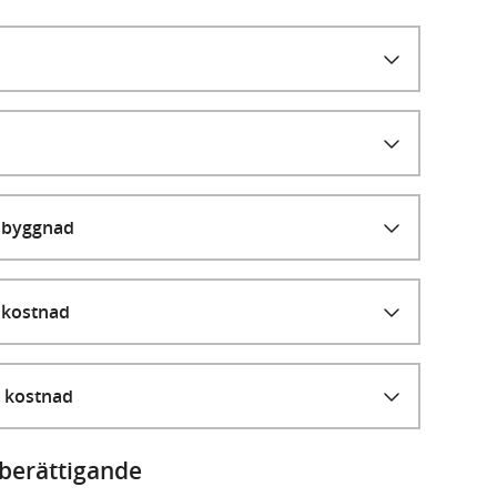
n byggnad
 kostnad
t kostnad
dberättigande