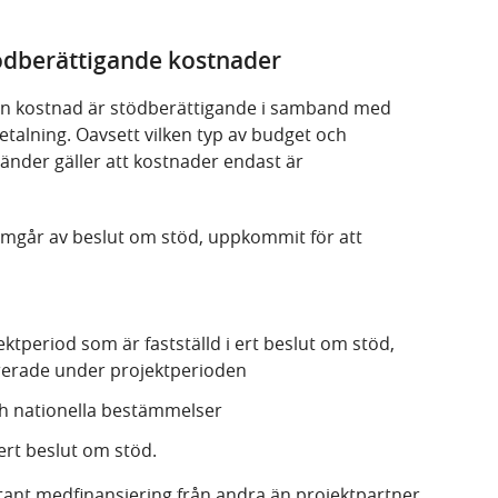
ödberättigande kostnader
n kostnad är stödberättigande i samband med
talning. Oavsett vilken typ av budget och
änder gäller att kostnader endast är
amgår av beslut om stöd, uppkommit för att
period som är fastställd i ert beslut om stöd,
ererade under projektperioden
ch nationella bestämmelser
 ert beslut om stöd.
ontant medfinansiering från andra än projektpartner