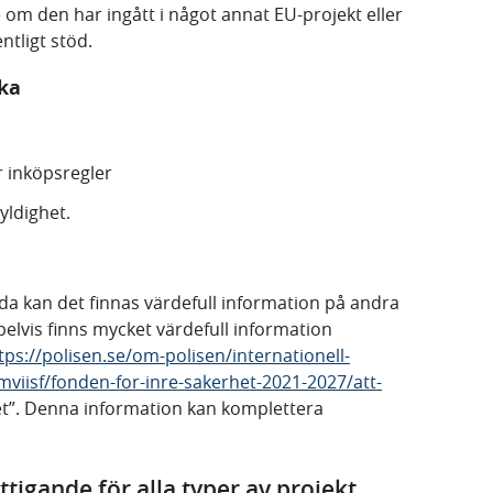
 om den har ingått i något annat EU-projekt eller
ntligt stöd.
ka
r inköpsregler
yldighet.
a kan det finnas värdefull information på andra
lvis finns mycket värdefull information
tps://polisen.se/om-polisen/internationell-
iisf/fonden-for-inre-sakerhet-2021-2027/att-
et”. Denna information kan komplettera
tigande för alla typer av projekt