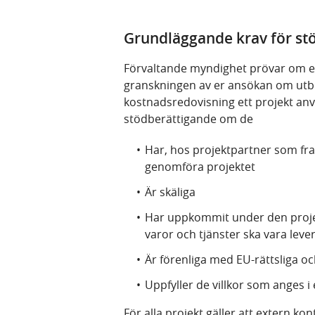
Grundläggande krav för st
Förvaltande myndighet prövar om e
granskningen av er ansökan om utbe
kostnadsredovisning ett projekt anv
stödberättigande om de
Har, hos projektpartner som fr
genomföra projektet
Är skäliga
Har uppkommit under den projekt
varor och tjänster ska vara lev
Är förenliga med EU-rättsliga o
Uppfyller de villkor som anges i
För alla projekt gäller att extern k