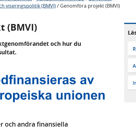
h viseringspolitik (BMVI)
/
Genomföra projekt (BMVI)
t (BMVI)
Lä
ektgenomförandet och hur du
R
ultat.
A
I
 och andra finansiella