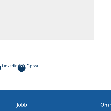
LinkedIn
E-post
Jobb
Om 