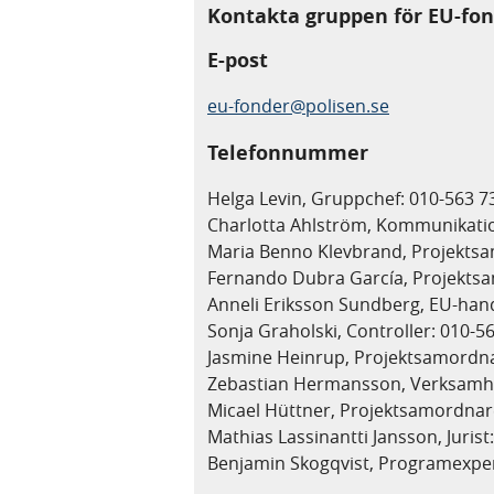
Kontakta gruppen för EU-fo
E-post
eu-fonder@polisen.se
Telefonnummer
Helga Levin, Gruppchef: 010-563 7
Charlotta Ahlström, Kommunikatio
Maria Benno Klevbrand, Projektsa
Fernando Dubra García, Projektsa
Anneli Eriksson Sundberg, EU-ha
Sonja Graholski, Controller: 010-5
Jasmine Heinrup, Projektsamordna
Zebastian Hermansson, Verksamhe
Micael Hüttner, Projektsamordnar
Mathias Lassinantti Jansson, Jurist
Benjamin Skogqvist, Programexper