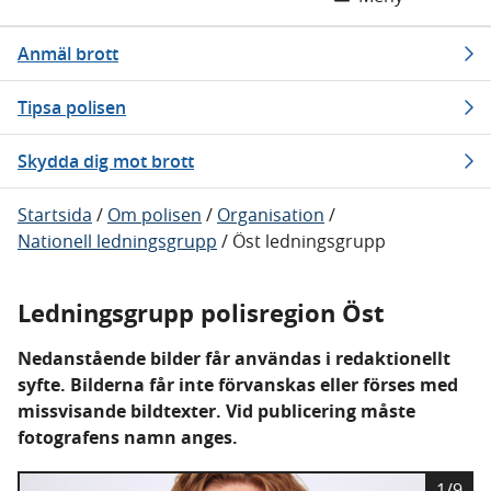
Anmäl brott
Tipsa polisen
Skydda dig mot brott
Startsida
/
Om polisen
/
Organisation
/
Nationell ledningsgrupp
/
Öst ledningsgrupp
Ledningsgrupp polisregion Öst
Nedanstående bilder får användas i redaktionellt
syfte. Bilderna får inte förvanskas eller förses med
missvisande bildtexter. Vid publicering måste
fotografens namn anges.
B
1/9