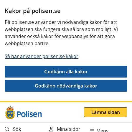
Kakor på polisen.se
På polisen.se använder vi nödvändiga kakor för att
webbplatsen ska fungera ska så bra som möjligt. Vi
använder också kakor för webbanalys för att göra
webbplatsen bättre.
Så här använder polisen.se kakor
Gå direkt till innehåll
Lämna sidan
Sök
Mina sidor
Meny