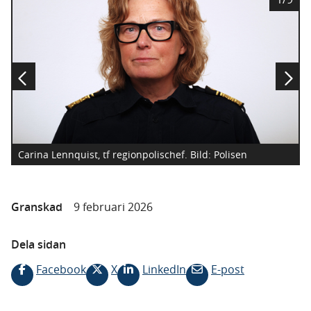
i
l
d
Carina Lennquist, tf regionpolischef.
Bild: Polisen
Granskad
9 februari 2026
Dela sidan
Facebook
X
LinkedIn
E-post