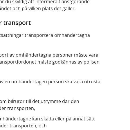
är du skyldig att informera tjänstgörande
åndet och på vilken plats det gäller.
 transport
utsättningar transportera omhändertagna
sport av omhändertagna personer måste vara
ransportfordonet måste godkännas av polisen
av en omhändertagen person ska vara utrustat
m bilrutor till det utrymme där den
er transporten,
mhändertagne kan skada eller på annat sätt
under transporten, och