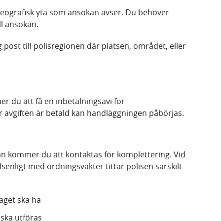
 geografisk yta som ansökan avser. Du behöver
ill ansökan.
g post till polisregionen där platsen, området, eller
r du att få en inbetalningsavi för
r avgiften är betald kan handläggningen påbörjas.
an kommer du att kontaktas för komplettering. Vid
nligt med ordningsvakter tittar polisen särskilt
aget ska ha
ska utföras