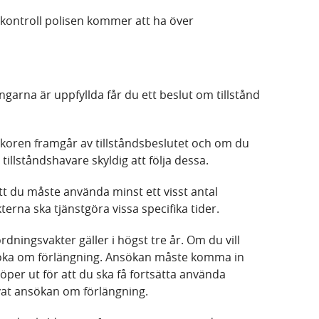
ch kontroll polisen kommer att ha över
garna är uppfyllda får du ett beslut om tillstånd
llkoren framgår av tillståndsbeslutet och om du
illståndshavare skyldig att följa dessa.
tt du måste använda minst ett visst antal
erna ska tjänstgöra vissa specifika tider.
rdningsvakter gäller i högst tre år. Om du vill
söka om förlängning. Ansökan måste komma in
löper ut för att du ska få fortsätta använda
övat ansökan om förlängning.