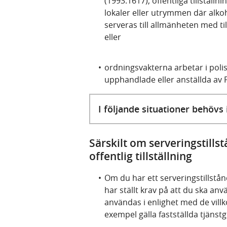
(1993:1617), offentliga tillställn
lokaler eller utrymmen där alko
serveras till allmänheten med til
eller
ordningsvakterna arbetar i pol
upphandlade eller anställda av
I följande situationer behövs i
Särskilt om serveringstil
offentlig tillställning
Om du har ett serveringstillstå
har ställt krav på att du ska an
användas i enlighet med de vill
exempel gälla fastställda tjänst