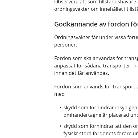
Observera att som tillståndshavare 
ordningsvakter om innehållet i tillst
Godkännande av fordon för
Ordningsvakter får under vissa för
personer.
Fordon som ska användas för tran
anpassat för sådana transporter. T
innan det får användas.
Fordon som används för transport 
med
skydd som förhindrar insyn geno
omhändertagne är placerad und
skydd som förhindrar att den o
fysiskt störa fordonets förare 