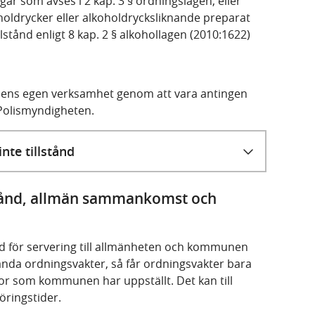
ingar som avses i 2 kap. 3 § ordningslagen, eller
holdrycker eller alkoholdrycksliknande preparat
lstånd enligt 8 kap. 2 § alkohollagen (2010:1622)
isens egen verksamhet genom att vara antingen
 Polismyndigheten.
nte tillstånd
lstånd, allmän sammankomst och
nd för servering till allmänheten och kommunen
vända ordningsvakter, så får ordningsvakter bara
kor som kommunen har uppställt. Det kan till
göringstider.