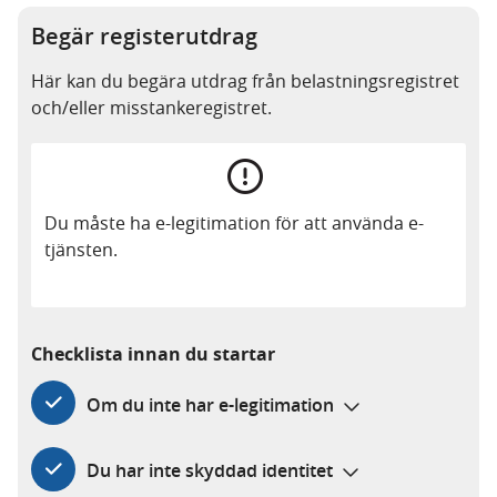
Begär registerutdrag
Här kan du begära utdrag från belastningsregistret
och/eller misstankeregistret.
U
p
Du måste ha e-legitimation för att använda e-
p
tjänsten.
m
ä
r
Checklista innan du startar
k
Om du inte har e-legitimation
s
a
Du har inte skyddad identitet
m