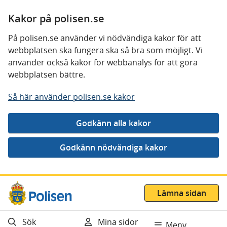
Kakor på polisen.se
På polisen.se använder vi nödvändiga kakor för att
webbplatsen ska fungera ska så bra som möjligt. Vi
använder också kakor för webbanalys för att göra
webbplatsen bättre.
Så här använder polisen.se kakor
Gå direkt till innehåll
Lämna sidan
Sök
Mina sidor
Meny